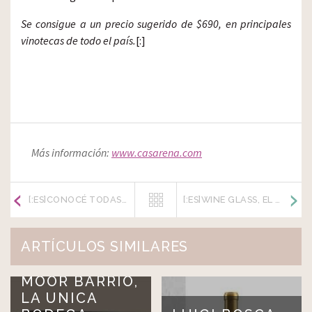
Se consigue a un precio sugerido de $690, en principales
vinotecas de todo el país.
[:]
Más información:
www.casarena.com
[:ES]CONOCÉ TODAS LAS ACTIVIDADES DEL MES DEL MALBEC EN MENDOZA[:]
[:ES]WINE GLASS, EL NUEVO VINO DE BODEGA ESTRELLA DE LOS ANDES[:]
ARTÍCULOS SIMILARES
MOOR BARRIO,
LA UNICA