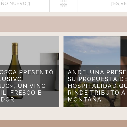
AÑO NUEVO[:]
[:ES]V
BOSCA PRESENTÓ
ANDELUNA PRES
LUSIVO
SU PROPUESTA D
JO», UN VINO
HOSPITALIDAD Q
IL, FRESCO E
RINDE TRIBUTO A
ADOR
MONTAÑA