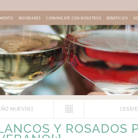
MIENTO
NOVEDADES
COMUNICATE CON NOSOTROS
BENEFICIOS
V
AÑO NUEVO[:]
[:ES]V
BLANCOS Y ROSADOS 