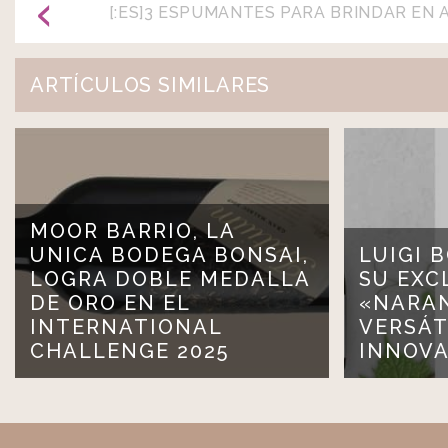
[:ES]3 ESPUMANTES PARA BRINDAR EN 
ARTÍCULOS SIMILARES
MOOR BARRIO, LA
UNICA BODEGA BONSAI,
LUIGI 
LOGRA DOBLE MEDALLA
SU EXC
DE ORO EN EL
«NARAN
INTERNATIONAL
VERSÁT
CHALLENGE 2025
INNOV