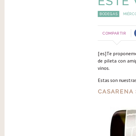
ESTE 
BODEGAS
MIÉRCO
COMPARTIR
[:es]Te proponemo
de pileta con ami
vinos.
Estas son nuestras
CASARENA 