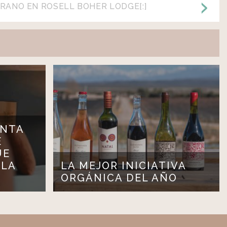
ERANO EN ROSELL BOHER LODGE[:]
ENTA
E
UE
 LA
LA MEJOR INICIATIVA
ORGÁNICA DEL AÑO