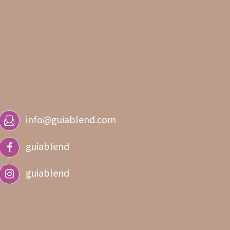
info@guiablend.com
guiablend
guiablend