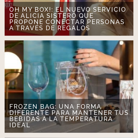
OH MY BOX!: EL NUEVO SERVICIO
DE ALICIA SISTERÓ QUE
PROPONE CONECTAR PERSONAS
A TRAVÉS DE REGALOS
La emprendedora lanzó este nuevo emprendimiento
para crear vínculos entre empresas y consumidores o…
LEER MÁS >
FROZEN BAG: UNA FORMA
DIFERENTE PARA MANTENER TUS
BEBIDAS A LA TEMPERATURA
IDEAL
La historia de Frozen Bag comenzó con una idea simple