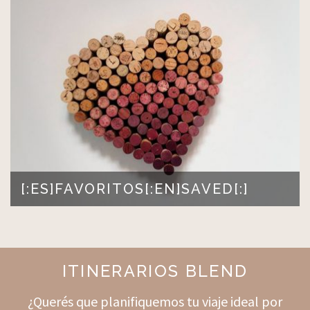
pero poderosa: crear un producto…
LEER MÁS >
[:ES]FAVORITOS[:EN]SAVED[:]
[:es]No tienes nada guardado en favoritos.[:en]You don't
have anything saved.[:…
LEER MÁS >
ITINERARIOS BLEND
¿Querés que planifiquemos tu viaje ideal por