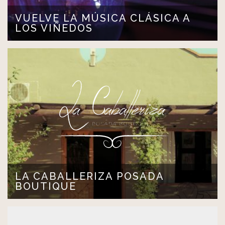
VUELVE LA MÚSICA CLÁSICA A
LOS VIÑEDOS
Con el fin de la cosecha de la uva, llegó el otoño. Durante
la…
LEER MÁS >
LA CABALLERIZA POSADA
BOUTIQUE
La Caballeriza is a small hotel taken care of by the
owners…