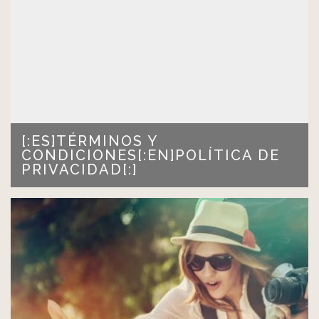
LEER MÁS >
[:ES]TÉRMINOS Y
CONDICIONES[:EN]POLÍTICA DE
PRIVACIDAD[:]
[:es] A continuación se incluyen las condiciones
generales de…
LEER MÁS >