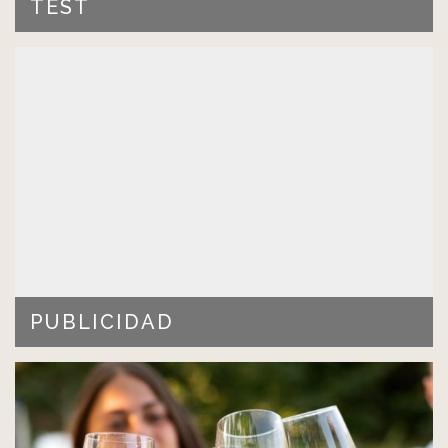
TEST
[contact-form-7 id="3004" title="WineTours"…
LEER MÁS >
PUBLICIDAD
…
LEER MÁS >