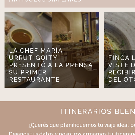
LA CHEF MARÍA
URRUTIGOITY
FINCA 
PRESENTÓ A LA PRENSA
VISTE 
SU PRIMER
RECIBI
RESTAURANTE
DEL O
ITINERARIOS BLE
¿Querés que planifiquemos tu viaje ideal
Dejanos tus datos y nosotros armamos tu itinerari