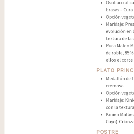
Osobuco al cu
brasas – Cura 
Opción vegeta
Maridaje: Pre
evolución en 
textura de la 
Ruca Malen Ma
de roble, 85%
ellos el corte 
PLATO PRINC
Medallón de f
cremosa.
Opción vegeta
Maridaje: Kin
con la textura
Kinien Malbec
Cuyo). Crianz
POSTRE