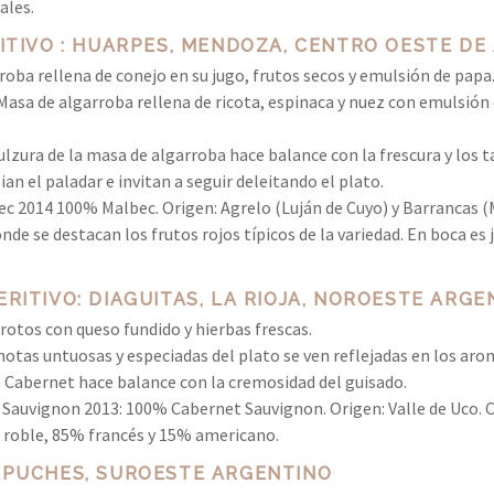
ales.
ITIVO : HUARPES, MENDOZA, CENTRO OESTE DE
roba rellena de conejo en su jugo, frutos secos y emulsión de papa
Masa de algarroba rellena de ricota, espinaca y nuez con emulsión 
ulzura de la masa de algarroba hace balance con la frescura y los 
ian el paladar e invitan a seguir deleitando el plato.
c 2014 100% Malbec. Origen: Agrelo (Luján de Cuyo) y Barrancas (
nde se destacan los frutos rojos típicos de la variedad. En boca es 
RITIVO: DIAGUITAS, LA RIOJA, NOROESTE ARGE
rotos con queso fundido y hierbas frescas.
notas untuosas y especiadas del plato se ven reflejadas en los arom
e Cabernet hace balance con la cremosidad del guisado.
 Sauvignon 2013: 100% Cabernet Sauvignon. Origen: Valle de Uco. 
e roble, 85% francés y 15% americano.
APUCHES, SUROESTE ARGENTINO