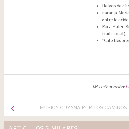
Helado de cít
naranja. Mari
entre la acid
Ruca Malen B
tradicional(
*Café Nespres
Más información:
b
MÚSICA CUYANA POR LOS CAMINOS 
ARTÍCULOS SIMILARES