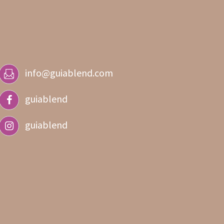
info@guiablend.com
guiablend
guiablend