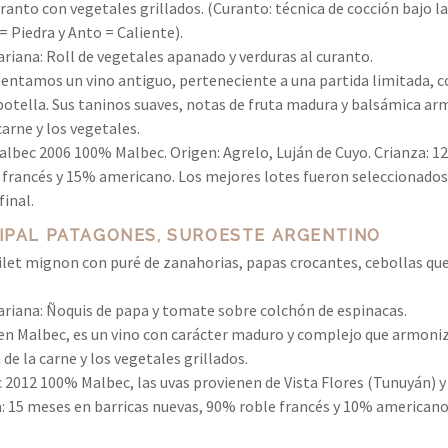
ranto con vegetales grillados. (Curanto: técnica de cocción bajo la
= Piedra y Anto = Caliente).
riana: Roll de vegetales apanado y verduras al curanto.
sentamos un vino antiguo, perteneciente a una partida limitada, 
botella. Sus taninos suaves, notas de fruta madura y balsámica ar
carne y los vegetales.
lbec 2006 100% Malbec. Origen: Agrelo, Luján de Cuyo. Crianza: 12
 francés y 15% americano. Los mejores lotes fueron seleccionados 
final.
IPAL PATAGONES, SUROESTE ARGENTINO
ilet mignon con puré de zanahorias, papas crocantes, cebollas q
riana: Ñoquis de papa y tomate sobre colchón de espinacas.
ien Malbec, es un vino con carácter maduro y complejo que armon
 de la carne y los vegetales grillados.
 2012 100% Malbec, las uvas provienen de Vista Flores (Tunuyán) y
a: 15 meses en barricas nuevas, 90% roble francés y 10% americano