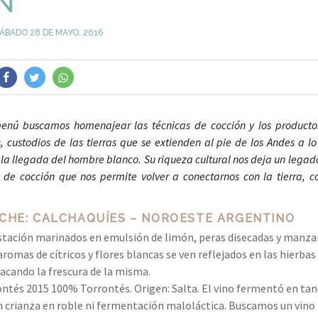
N
ÁBADO 28 DE MAYO, 2016
enú buscamos homenajear las técnicas de cocción y los productos 
, custodios de las tierras que se extienden al pie de los Andes a lo 
 la llegada del hombre blanco. Su riqueza cultural nos deja un legad
s de cocción que nos permite volver a conectarnos con la tierra, co
CHE: CALCHAQUÍES – NOROESTE ARGENTINO
stación marinados en emulsión de limón, peras disecadas y manza
aromas de cítricos y flores blancas se ven reflejados en las hierba
acando la frescura de la misma.
ntés 2015 100% Torrontés. Origen: Salta. El vino fermentó en tan
in crianza en roble ni fermentación maloláctica. Buscamos un vino