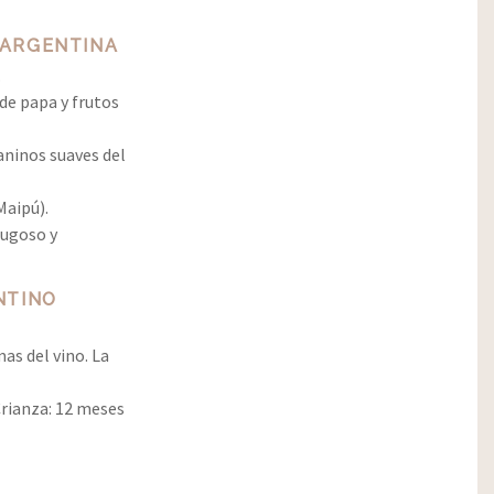
 ARGENTINA
.
de papa y frutos
taninos suaves del
Maipú).
jugoso y
NTINO
as del vino. La
Crianza: 12 meses