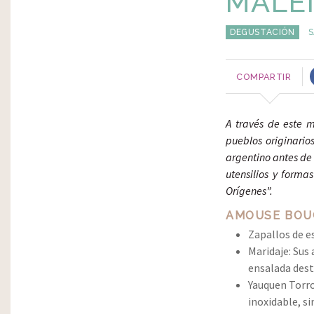
MALÉ
DEGUSTACIÓN
S
COMPARTIR
A través de este m
pueblos originarios
argentino antes de
utensilios y forma
Orígenes”.
AMOUSE BOU
Zapallos de e
Maridaje: Sus 
ensalada dest
Yauquen Torro
inoxidable, s