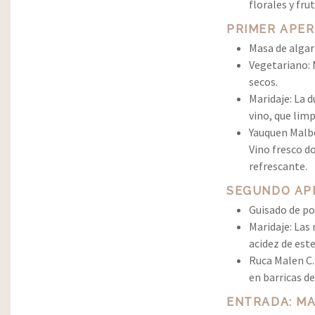
florales y frut
PRIMER APER
Masa de algar
Vegetariano: 
secos.
Maridaje: La d
vino, que limp
Yauquen Malbe
Vino fresco do
refrescante.
SEGUNDO APE
Guisado de po
Maridaje: Las 
acidez de est
Ruca Malen C.
en barricas d
ENTRADA: M