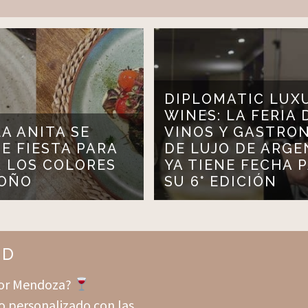
DIPLOMATIC LUX
WINES: LA FERIA 
LA ANITA SE
VINOS Y GASTRO
DE FIESTA PARA
DE LUJO DE ARGE
R LOS COLORES
YA TIENE FECHA 
TOÑO
SU 6° EDICIÓN
ND
 por Mendoza?
o personalizado con las