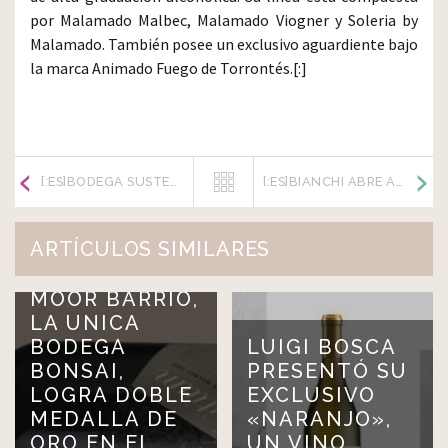
por Malamado Malbec, Malamado Viogner y Soleria by
Malamado. También posee un exclusivo aguardiente bajo
la marca Animado Fuego de Torrontés.[:]
[:ES]BODEGA SUSTENTABLE[:]
[:ES]BIANCHI ABRE AL TURISMO SU BODEGA EN EL VALLE DE UCO[:]
ARTÍCULOS SIMILARES
MOOR BARRIO,
LA UNICA
BODEGA
LUIGI BOSCA
BONSAI,
PRESENTÓ SU
LOGRA DOBLE
EXCLUSIVO
MEDALLA DE
«NARANJO»,
ORO EN EL
UN VINO