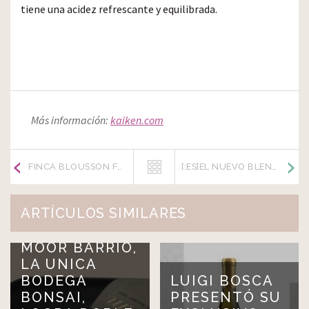
tiene una acidez refrescante y equilibrada.
Más información:
kaiken.com
FINCA BLOUSSON FUE ADQUIRIDA POR UN IMPORTANTE GRUPO INVERSOR IRLANDÉS
[:ES]EL NUEVO BLEND DE BODEGA SALENTEIN[:]
ARTÍCULOS SIMILARES
MOOR BARRIO,
LA UNICA
BODEGA
LUIGI BOSCA
BONSAI,
PRESENTÓ SU