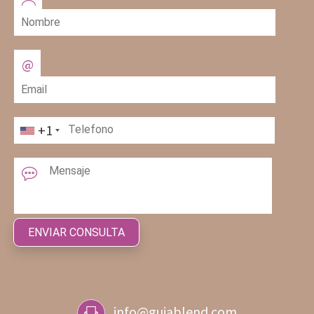
+1
info@guiablend.com