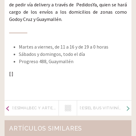
de pedir vía delivery a través de PedidosYa, quien se hará
cargo de los envíos a los domicilios de zonas como
Godoy Cruz y Guaymallén.
Martes a viernes, de 11 a 16 y de 19 a 0 horas
Sábados y domingos, todo el día
Progreso 488, Guaymallén
[:]
[:ES]MALBEC Y ARTE, PROTAGONISTAS DE LA BODEGA A16[:]
[:ES]EL BUS VITIVINÍCOLA ESTRENÓ NUEVOS RECORRIDOS EN MAIPÚ Y EL VALLE DE UCO[:]
ARTÍCULOS SIMILARES