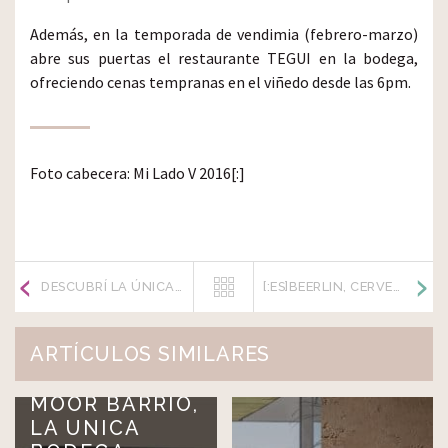
Además, en la temporada de vendimia (febrero-marzo)
abre sus puertas el restaurante TEGUI en la bodega,
ofreciendo cenas tempranas en el viñedo desde las 6pm.
Foto cabecera: Mi Lado V 2016[:]
DESCUBRÍ LA ÚNICA TAVERNA ASIÁTICA DE MENDOZA
[:ES]BEERLIN, CERVEZA ARTESANAL EN ESTADO PURO[:]
ARTÍCULOS SIMILARES
MOOR BARRIO,
LA UNICA