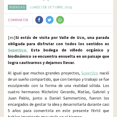
BODEGAS
LUNES 7 DE OCTUBRE, 2019
COMPARTIR
[:es]
Si estás de visita por Valle de Uco, una parada
obligada para disfrutar con todos los sentidos es
SuperUco.
Esta bodega de viñedo orgánico y
biodinámico se encuentra envuelta en un paisaje que
logra cautivarnos y dejarnos llevar.
Al igual que muchos grandes proyectos,
SuperUco
nació
de un sueño compartido, que con tiempo y trabajo se fue
esculpiendo con la forma de una realidad sólida. Los
cuatro hermanos Michelini: Gerardo, Matías, Gabriel y
Juan Pablo, junto a Daniel Sammartino, fueron los
encargados de gestar la idea y desarrollarla durante casi
5 años para convertirla en este presente fértil que
habían imaginado muy atrás en el tiempo.