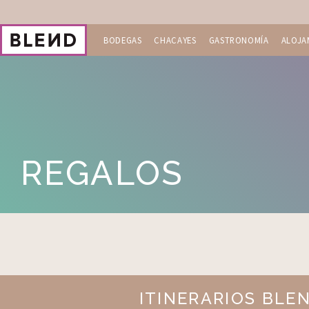
Skip
to
content
BODEGAS
CHACAYES
GASTRONOMÍA
ALOJA
REGALOS
ITINERARIOS BLE