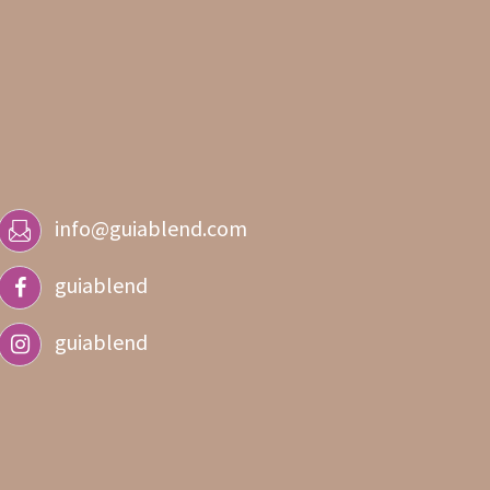
info@guiablend.com
guiablend
guiablend