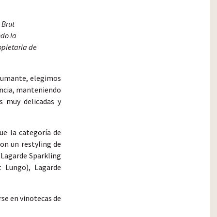
 Brut
do la
opietaria de
spumante, elegimos
ancia, manteniendo
as muy delicadas y
ue la categoría de
on un restyling de
“Lagarde Sparkling
t Lungo), Lagarde
rse en vinotecas de