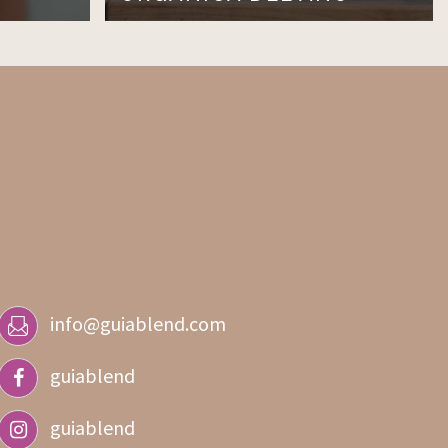
info@guiablend.com
guiablend
guiablend