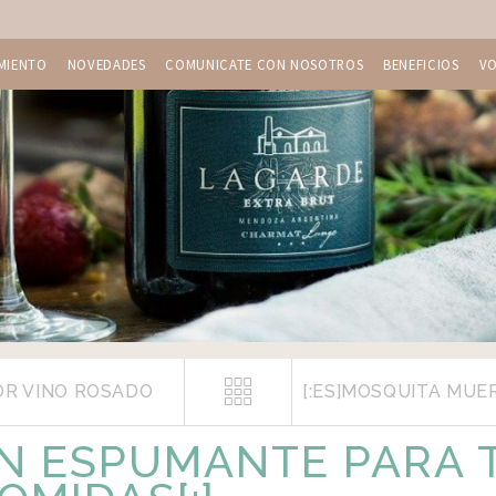
MIENTO
NOVEDADES
COMUNICATE CON NOSOTROS
BENEFICIOS
V
OR VINO ROSADO
UN ESPUMANTE PARA