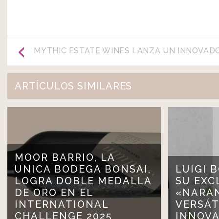
MYTHIC ESTATE WINES LANZA UN INNOVAD
ARTÍCULOS SIMILARES
MOOR BARRIO, LA
UNICA BODEGA BONSAI,
LUIGI 
LOGRA DOBLE MEDALLA
SU EXC
DE ORO EN EL
«NARAN
INTERNATIONAL
VERSÁT
CHALLENGE 2025
INNOV