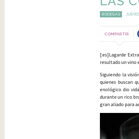
LAS C
BODEGAS
JUEVES
COMPARTIR
[:es]Lagarde Extr
resultado un vino 
Siguiendo la visi
quienes buscan q
enológico dio vida
durante un rico br
gran aliado para a