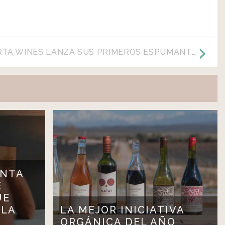
[:ES]MOSQUITA MUERTA WINES LANZA SUS PRIMEROS ESPUMANTES AL MERCADO[:]
ENTA
E
UE
 LA
LA MEJOR INICIATIVA
ORGÁNICA DEL AÑO