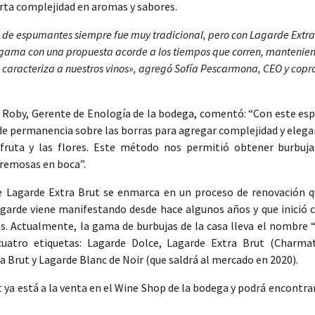
rta complejidad en aromas y sabores.
a de espumantes siempre fue muy tradicional, pero con Lagarde Extra
gama con una propuesta acorde a los tiempos que corren, mantenien
 caracteriza a nuestros vinos», agregó Sofía Pescarmona, CEO y copr
n Roby, Gerente de Enología de la bodega, comentó: “Con este e
e permanencia sobre las borras para agregar complejidad y eleg
 fruta y las flores. Este método nos permitió obtener burbuj
remosas en boca”.
 Lagarde Extra Brut se enmarca en un proceso de renovación q
arde viene manifestando desde hace algunos años y que inició c
as. Actualmente, la gama de burbujas de la casa lleva el nombre 
cuatro etiquetas: Lagarde Dolce, Lagarde Extra Brut (Charma
Brut y Lagarde Blanc de Noir (que saldrá al mercado en 2020).
 ya está a la venta en el Wine Shop de la bodega y podrá encontra