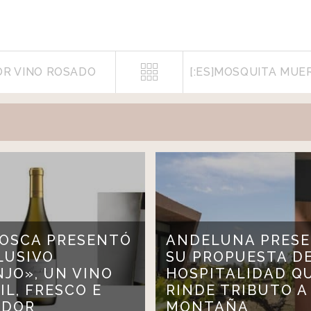
OR VINO ROSADO
BOSCA PRESENTÓ
ANDELUNA PRES
LUSIVO
SU PROPUESTA D
JO», UN VINO
HOSPITALIDAD Q
IL, FRESCO E
RINDE TRIBUTO A
ADOR
MONTAÑA