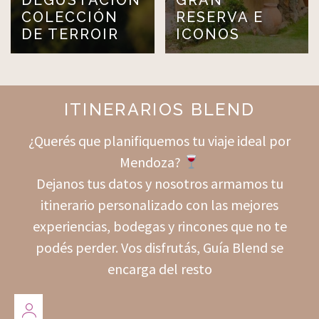
DEGUSTACIÓN
GRAN
COLECCIÓN
RESERVA E
DE TERROIR
ICONOS
ITINERARIOS BLEND
¿Querés que planifiquemos tu viaje ideal por
Mendoza?
Dejanos tus datos y nosotros armamos tu
itinerario personalizado con las mejores
experiencias, bodegas y rincones que no te
podés perder. Vos disfrutás, Guía Blend se
encarga del resto