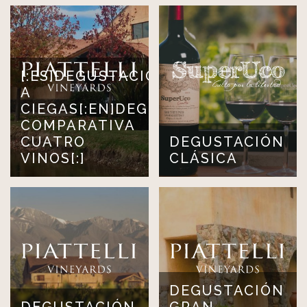
[:ES]DEGUSTACIÓN
A
CIEGAS[:EN]DEGUSTACIÓN
COMPARATIVA
CUATRO
DEGUSTACIÓN
VINOS[:]
CLÁSICA
DEGUSTACIÓN