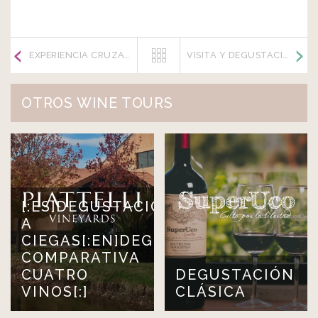
EXPERIENCIA CRUZAT
VISITA Y DEGUSTACIÓN CON QUESOS
OTROS WINE TOURS
[:ES]DEGUSTACIÓN
A
CIEGAS[:EN]DEGUSTACIÓN
COMPARATIVA
CUATRO
DEGUSTACIÓN
VINOS[:]
CLÁSICA