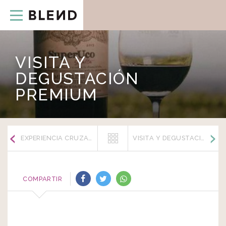
Skip
to
content
VISITA Y
DEGUSTACIÓN
PREMIUM
EXPERIENCIA CRUZAT
VISITA Y DEGUSTACIÓN CON QUESOS
COMPARTIR