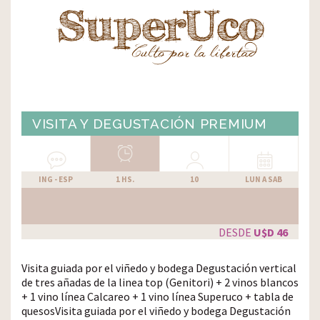
VISITA Y DEGUSTACIÓN PREMIUM
ING - ESP
1 HS.
10
LUN
A
SAB
DESDE
U$D 46
Visita guiada por el viñedo y bodega Degustación vertical
de tres añadas de la linea top (Genitori) + 2 vinos blancos
+ 1 vino línea Calcareo + 1 vino línea Superuco + tabla de
quesos
Visita guiada por el viñedo y bodega Degustación