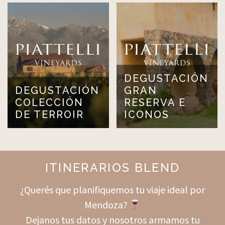
DEGUSTACIÓN
DEGUSTACIÓN
GRAN
COLECCIÓN
RESERVA E
DE TERROIR
ICONOS
ITINERARIOS BLEND
¿Querés que planifiquemos tu viaje ideal por
Mendoza?
Dejanos tus datos y nosotros armamos tu