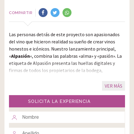
COMPARTIR
Las personas detrás de este proyecto son apasionados
del vino que hicieron realidad su sueño de crear vinos
honestos e icónicos. Nuestro lanzamiento principal,
«
Alpasión
«, combina las palabras «alma» y «pasión». La
etiqueta de Alpasión presenta las huellas digitales y
firmas de todos los propietarios de la bodega,
simbolizando una amistad eterna.
Nuestra bodega abarca 85 hectáreas y, aunque nuestros
vinos aún no están certificados como orgánicos, nuestro
SOLICITA LA EXPERIENCIA
viñedo sí lo está. En Alpasión empleamos prácticas
orgánicas y sustentables para cuidar los suelos, los
ecosistemas y las personas. Una parte de nuestro viñedo
está plantado en forma de una huella digital gigante,
destacando nuestro compromiso y dedicación.