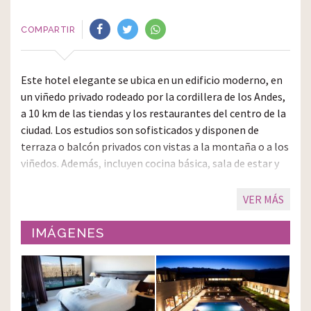
COMPARTIR
Este hotel elegante se ubica en un edificio moderno, en
un viñedo privado rodeado por la cordillera de los Andes,
a 10 km de las tiendas y los restaurantes del centro de la
ciudad. Los estudios son sofisticados y disponen de
terraza o balcón privados con vistas a la montaña o a los
viñedos. Además, incluyen cocina básica, sala de estar y
chimenea. Todos disponen de sábanas con alta densidad
de hilos, Wi-Fi gratis, televisión de pantalla plana y caja
fuerte. Servicio de habitaciones disponible las 24 horas.
El hotel incluye instalaciones como un restaurante
IMÁGENES
sofisticado de cocina internacional y un bar que sirve
vinos del viñedo del hotel. También hay un gimnasio, un
patio con jardín y una piscina al aire libre, además de una
terraza con vistas a la montaña.