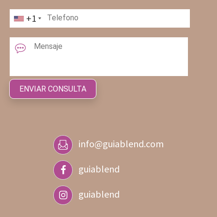
+1
info@guiablend.com
guiablend
guiablend