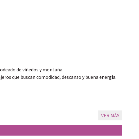
 rodeado de viñedos y montaña.
ajeros que buscan comodidad, descanso y buena energía.
 compartir
nto de partida para descubrir Mendoza.