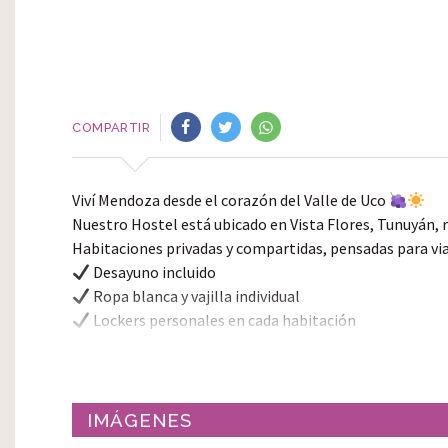
COMPARTIR
Viví Mendoza desde el corazón del Valle de Uco
Nuestro Hostel está ubicado en Vista Flores, Tunuyán,
Habitaciones privadas y compartidas, pensadas para vi
Desayuno incluido
Ropa blanca y vajilla individual
Lockers personales en cada habitación
Cocina industrial equipada
Parrilla, churrasquera y fogón
Patio cervecero y piscina
Espacios comunes indoor y outdoor para relajarte y
IMÁGENES
Traslaviña no es solo un lugar para descansar, es el pu