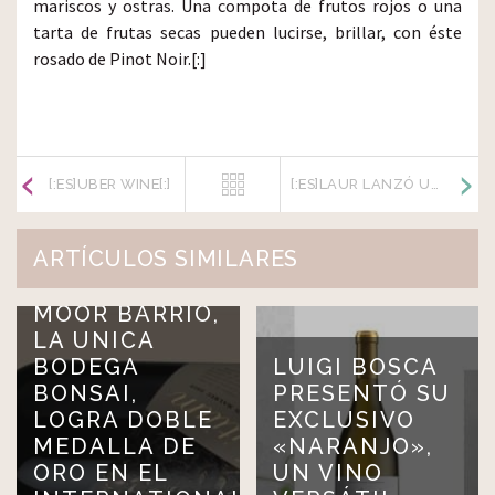
mariscos y ostras. Una compota de frutos rojos o una
tarta de frutas secas pueden lucirse, brillar, con éste
rosado de Pinot Noir.[:]
[:ES]UBER WINE[:]
[:ES]LAUR LANZÓ UN NUEVO ACEITE DE OLIVA ULTRA PREMIUM[:]
ARTÍCULOS SIMILARES
MOOR BARRIO,
LA UNICA
BODEGA
LUIGI BOSCA
BONSAI,
PRESENTÓ SU
LOGRA DOBLE
EXCLUSIVO
MEDALLA DE
«NARANJO»,
ORO EN EL
UN VINO