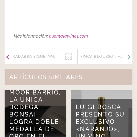
Más información:
huentalawines.com
KADABRA SIGUE INNOVANDO EN EL MERCADO VITIVINÍCOLA
FINCA BLOUSSON FUE ADQUIRIDA POR UN IMPORTANTE GRUPO INVERSOR IRLANDÉS
ARTÍCULOS SIMILARES
MOOR BARRIO,
LA UNICA
BODEGA
LUIGI BOSCA
BONSAI,
PRESENTÓ SU
LOGRA DOBLE
EXCLUSIVO
MEDALLA DE
«NARANJO»,
ORO EN EL
UN VINO