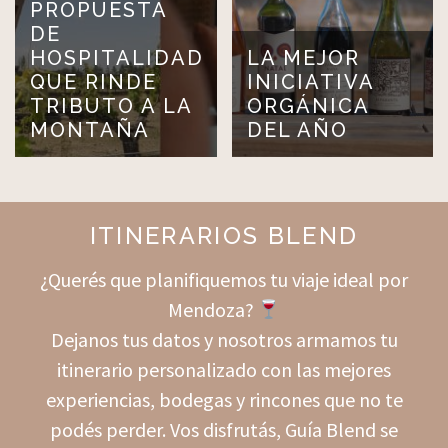
PROPUESTA
DE
HOSPITALIDAD
LA MEJOR
QUE RINDE
INICIATIVA
TRIBUTO A LA
ORGÁNICA
MONTAÑA
DEL AÑO
ITINERARIOS BLEND
¿Querés que planifiquemos tu viaje ideal por
Mendoza?
Dejanos tus datos y nosotros armamos tu
itinerario personalizado con las mejores
experiencias, bodegas y rincones que no te
podés perder. Vos disfrutás, Guía Blend se