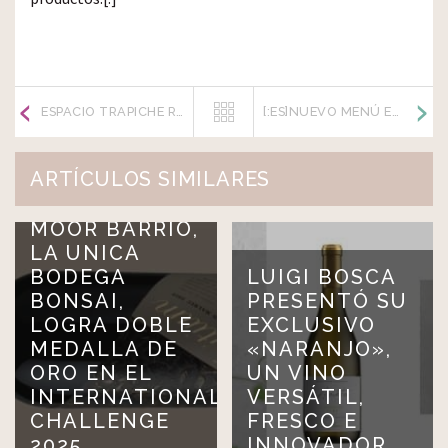
ESPACIO TRAPICHE RECONOCIDO POR LA PRESTIGIOSA GUÍA MICHELIN
[:ES]NUEVO MENÚ EN BODEGA ANDELUNA[:]
ARTÍCULOS SIMILARES
MOOR BARRIO,
LA UNICA
BODEGA
LUIGI BOSCA
BONSAI,
PRESENTÓ SU
LOGRA DOBLE
EXCLUSIVO
MEDALLA DE
«NARANJO»,
ORO EN EL
UN VINO
INTERNATIONAL
VERSÁTIL,
CHALLENGE
FRESCO E
2025
INNOVADOR