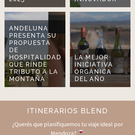
ANDELUNA
PRESENTA SU
PROPUESTA
DE
HOSPITALIDAD
LA MEJOR
QUE RINDE
INICIATIVA
TRIBUTO A LA
ORGÁNICA
MONTAÑA
DEL AÑO
ITINERARIOS BLEND
¿Querés que planifiquemos tu viaje ideal por
Mendoza?