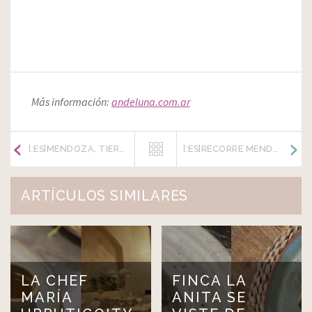
Más información:
andeluna.com.ar
[:ES]MENDOZA, TIERRA DEL VINO Y AHORA TAMBIÉN DEL TURISMO OLIVÍCOLA[:]
[:ES]RECORRE MENDOZA A TRAVÉS DE LA RUTA BRANCA ÚNICO[:]
ARTÍCULOS SIMILARES
LA CHEF
FINCA LA
MARÍA
ANITA SE