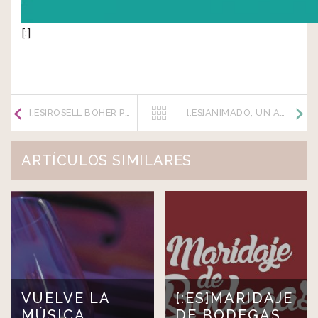
[:]
[:ES]ROSELL BOHER PRESENTA SU GRAND CUVEE 70 MESES DE EDICIÓN LIMITADA[:]
[:ES]ANIMADO, UN AGUARDIENTE DE UVA TORRONTÉS[:]
ARTÍCULOS SIMILARES
VUELVE LA
[:ES]MARIDAJE
MÚSICA
DE BODEGAS