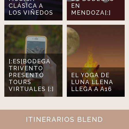
CLÁSICA A
EN
LOS VIÑEDOS
MENDOZA[:]
[:ES]BODEGA
TRIVENTO
PRESENTÓ
EL YOGA DE
TOURS
LUNA LLENA
VIRTUALES [:]
LLEGA A A16
ITINERARIOS BLEND